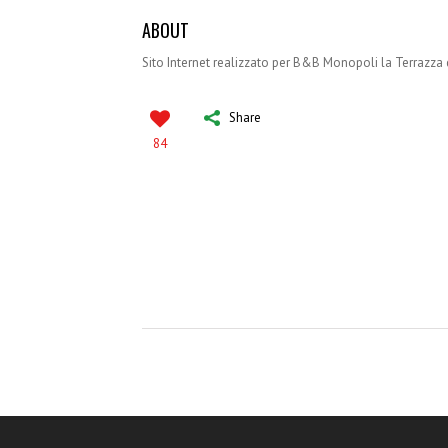
ABOUT
Sito Internet realizzato per B&B Monopoli la Terrazza 
Share
84