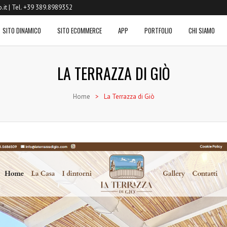
.it
| Tel. +39 389.8989352
SITO DINAMICO
SITO ECOMMERCE
APP
PORTFOLIO
CHI SIAMO
LA TERRAZZA DI GIÒ
Home
>
La Terrazza di Giò