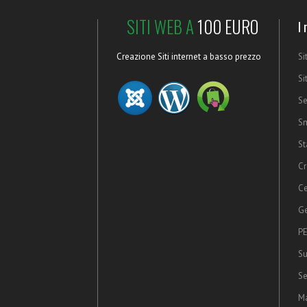
SITI WEB A
100 EURO
I 
Creazione Siti internet a basso prezzo
Si
Si
Se
Sm
St
Cr
Ce
Ge
PE
Su
Se
Ma