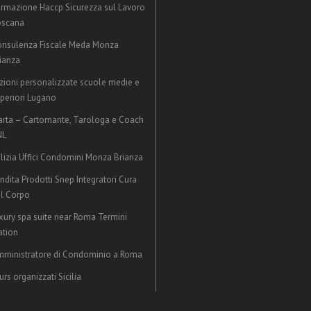
rmazione Haccp Sicurezza sul Lavoro
oscana
nsulenza Fiscale Meda Monza
ianza
zioni personalizzate scuole medie e
periori Lugano
rta – Cartomante, Tarologa e Coach
NL
lizia Uffici Condomini Monza Brianza
ndita Prodotti Snep Integratori Cura
l Corpo
xury spa suite near Roma Termini
ation
ministratore di Condominio a Roma
urs organizzati Sicilia