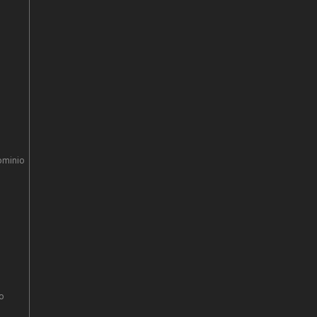
e
ominio
No