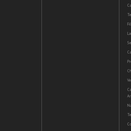
Ca
Te
Fi
La
Se
Ca
Pr
Ch
Ve
C
Ar
Na
Te
Co