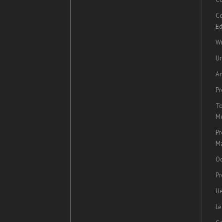
Co
Ed
We
U
A
Pr
To
Mo
Pr
Ma
Oc
Pr
He
Le