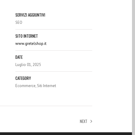
SERVIZI AGGIUNTIVI
SEO
SITO INTERNET
www.gretelshop.it
DATE
Luglio 01, 2025
CATEGORY
Ecommerce, Siti Internet
NEXT