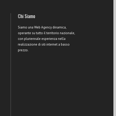
Chi Siamo
Siamo una Web Agency dinamica,
operante su tutto il territorio nazionale,
con pluriennale esperienza nella
realizzazione di siti internet a basso
prezzo.