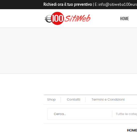
Richiedi ora il tuo preventivo
| E:
info@sitiweba100euro
HOME