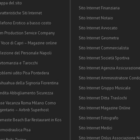
ppa del sito
Sito Internet Finanziaria
ratteristiche Siti Internet
Sito Internet Notaio
lefono Erotico a basso costo
Sito Internet Avvocato
lm Production Service Company
Sito Internet Geometra
 Voce di Capri – Magazine online
Sito Internet Commercialista
lezione del Personale Napoli
Sito Internet Società Sportiva
rtomanzia e Tarocchi
Sito Internet Agenzia Assicurazion
oblemi udito Pisa Pontedera
Sito Internet Amministratore Cond
ihuahua della Signoria Fiorentina
Sito Internet Gruppo Musicale
ndita Abbigliamento Sicurezza
Sito Internet Ditta Traslochi
ase Vacanza Roma Milano Como
Sito Internet Magazine Online
gentario – Airbnb Superhost
Sito Internet Fotografo
maste Beach Bar Restaurant in Kos
Sito Internet Medici
rmoidraulica Pisa
Sito Internet Onlus Associazione 
rsi Reiki Torino