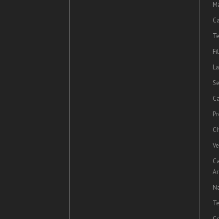
Ma
Ca
Te
Fi
La
Se
Ca
Pr
Ch
Ve
C
Ar
Na
Te
Co