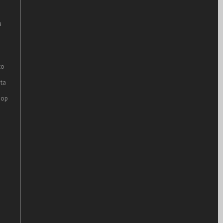
a
to
sta
hop