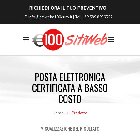
RICHIEDI ORA IL TUO PREVENTIVO
| E:
info@sitiweba100euro.it
| Tel. +39 389.8989352
0
I NOSTRI
SERVIZI
POSTA ELETTRONICA
Siti Internet
CERTIFICATA A BASSO
Siti Ecommerce
COSTO
Seo a Basso Costo
Home
>
Prodotto
Servizi Aggiuntivi
VISUALIZZAZIONE DEL RISULTATO
Richiedi Anteprima