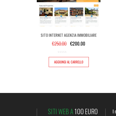
SITO INTERNET AGENZIA IMMOBILIARE
€
250.00
€
200.00
AGGIUNGI AL CARRELLO
SITI WEB A
100 EURO
I 