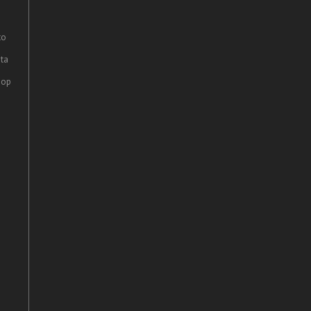
to
sta
hop