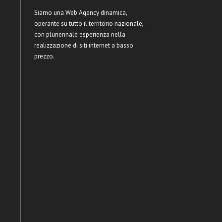
Siamo una Web Agency dinamica,
operante su tutto il territorio nazionale,
con pluriennale esperienza nella
realizzazione di siti internet a basso
prezzo.