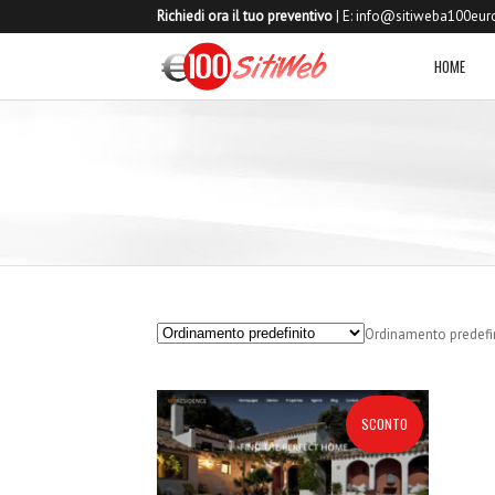
Richiedi ora il tuo preventivo
| E:
info@sitiweba100euro
HOME
Ordinamento predefi
SCONTO