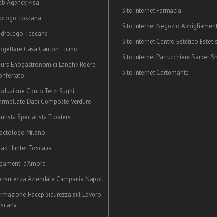
b Agency Pisa
Sito Internet Farmacia
rologo Toscana
Sito Internet Negozio Abbigliamen
ndrologo Toscana
Sito Internet Centro Estetico Esteti
ogettare Casa Canton Ticino
Sito Internet Parrucchiere Barber S
urs Enogastronomici Langhe Roero
Sito Internet Cartomante
nferrato
oduzione Conto Terzi Sughi
rmellate Dadi Composte Verdure
ulista Specialista Floaters
octologo Milano
ad Hunter Toscana
gamenti d’Amore
nsulenza Aziendale Campania Napoli
rmazione Haccp Sicurezza sul Lavoro
oscana