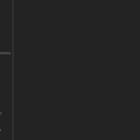
e
ominio
No
a