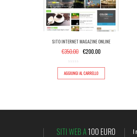
SITO INTERNET MAGAZINE ONLINE
€
350.00
€
200.00
AGGIUNGI AL CARRELLO
SITI WEB A
100 EURO
I 