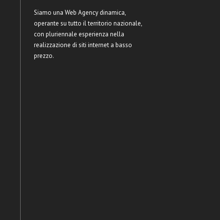
Siamo una Web Agency dinamica,
operante su tutto il territorio nazionale,
con pluriennale esperienza nella
realizzazione di siti internet a basso
prezzo.