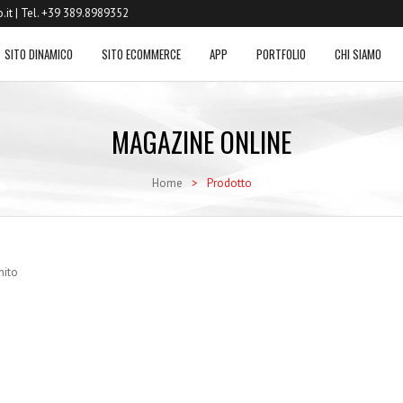
.it
| Tel. +39 389.8989352
SITO DINAMICO
SITO ECOMMERCE
APP
PORTFOLIO
CHI SIAMO
MAGAZINE ONLINE
Home
>
Prodotto
nito