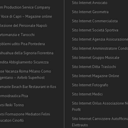
Sito Internet Avvocato
lm Production Service Company
Sito Internet Geometra
 Voce di Capri – Magazine online
Sito Internet Commercialista
lezione del Personale Napoli
Sito Internet Società Sportiva
rtomanzia e Tarocchi
Sito Internet Agenzia Assicurazion
oblemi udito Pisa Pontedera
Sito Internet Amministratore Cond
ihuahua della Signoria Fiorentina
Sito Internet Gruppo Musicale
ndita Abbigliamento Sicurezza
Sito Internet Ditta Traslochi
ase Vacanza Roma Milano Como
Sito Internet Magazine Online
gentario – Airbnb Superhost
Sito Internet Fotografo
maste Beach Bar Restaurant in Kos
Sito Internet Medici
rmoidraulica Pisa
Sito Internet Onlus Associazione 
rsi Reiki Torino
Profit
rsi Formazione Mediatori Felini
Sito Internet Carrozziere Autofficin
ucatori Cinofili
Elettrauto