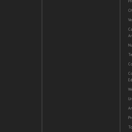
Pr
Ch
Ve
C
Ar
Na
Te
Co
Co
Ed
We
U
A
Pr
To