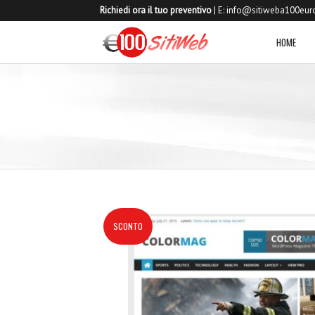
Richiedi ora il tuo preventivo
| E:
info@sitiweba100euro
HOME
SCONTO