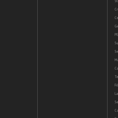
St
Cr
Ce
Ge
PE
Su
Se
Ma
Ca
Te
Fi
La
Se
Ca