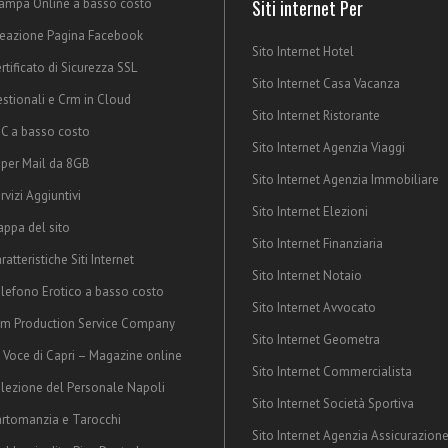
ampa Online a basso costo
Siti internet Per
eazione Pagina Facebook
Sito Internet Hotel
rtificato di Sicurezza SSL
Sito Internet Casa Vacanza
stionali e Crm in Cloud
Sito Internet Ristorante
C a basso costo
Sito Internet Agenzia Viaggi
per Mail da 8GB
Sito Internet Agenzia Immobiliare
rvizi Aggiuntivi
Sito Internet Elezioni
ppa del sito
Sito Internet Finanziaria
ratteristiche Siti Internet
Sito Internet Notaio
lefono Erotico a basso costo
Sito Internet Avvocato
lm Production Service Company
Sito Internet Geometra
 Voce di Capri – Magazine online
Sito Internet Commercialista
lezione del Personale Napoli
Sito Internet Società Sportiva
rtomanzia e Tarocchi
Sito Internet Agenzia Assicurazion