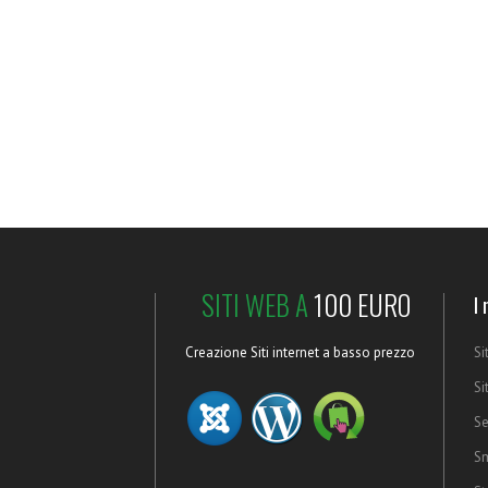
SITI WEB A
100 EURO
I 
Creazione Siti internet a basso prezzo
Si
Si
Se
Sm