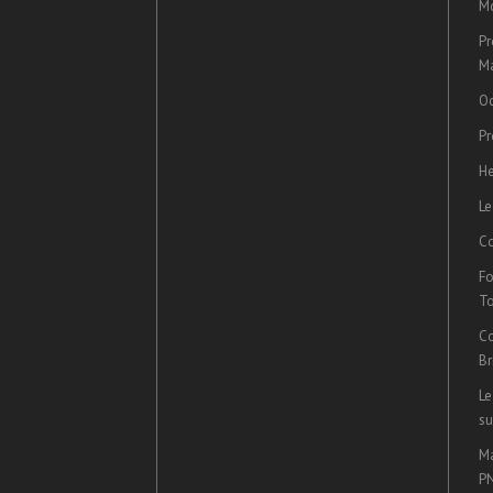
Mo
Pr
Ma
Oc
Pr
He
Le
Co
Fo
T
Co
Br
Le
su
Ma
P