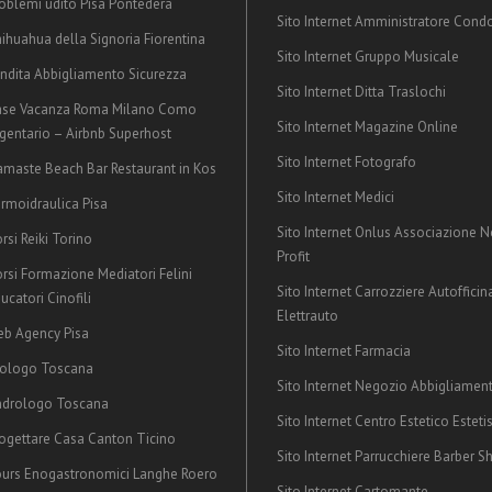
oblemi udito Pisa Pontedera
Sito Internet Amministratore Cond
ihuahua della Signoria Fiorentina
Sito Internet Gruppo Musicale
ndita Abbigliamento Sicurezza
Sito Internet Ditta Traslochi
ase Vacanza Roma Milano Como
Sito Internet Magazine Online
gentario – Airbnb Superhost
Sito Internet Fotografo
maste Beach Bar Restaurant in Kos
Sito Internet Medici
rmoidraulica Pisa
Sito Internet Onlus Associazione 
rsi Reiki Torino
Profit
rsi Formazione Mediatori Felini
Sito Internet Carrozziere Autofficin
ucatori Cinofili
Elettrauto
b Agency Pisa
Sito Internet Farmacia
rologo Toscana
Sito Internet Negozio Abbigliamen
ndrologo Toscana
Sito Internet Centro Estetico Esteti
ogettare Casa Canton Ticino
Sito Internet Parrucchiere Barber S
urs Enogastronomici Langhe Roero
Sito Internet Cartomante