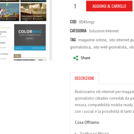
AGGIUNGI AL CARRELLO
COD:
0045mgz
CATEGORIA:
Soluzioni Internet
TAG:
,
magazine online
sito internet g
,
,
giornalistica
sito web giornalista
si
Share
DESCRIZIONE
Realizziamo siti internet per magazi
giornalistici cittadini corredati da 
misura, compatibilità mobile ready
con i social e la possibilità di tanti 
Cosa Offriamo
Grafica su Misura