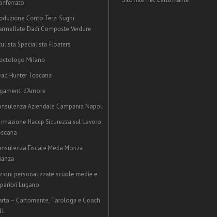
nferrato
oduzione Conto Terzi Sughi
rmellate Dadi Composte Verdure
ulista Specialista Floaters
octologo Milano
ad Hunter Toscana
gamenti d’Amore
nsulenza Aziendale Campania Napoli
rmazione Haccp Sicurezza sul Lavoro
oscana
nsulenza Fiscale Meda Monza
ianza
zioni personalizzate scuole medie e
periori Lugano
rta – Cartomante, Tarologa e Coach
NL