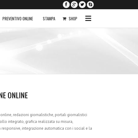
PREVENTIVO ONLINE
STAMPA
SHOP
0
I NOSTRI
SERVIZI
Siti Internet
Siti Ecommerce
Seo a Basso Costo
NE ONLINE
Servizi Aggiuntivi
Richiedi Anteprima
nline, redazioni giornalistiche, portali giornalistici
ollo integrato, grafica realizzata su misura,
 responsive, integrazione automatica con i social e la