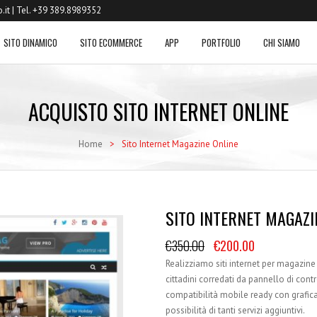
.it
| Tel. +39 389.8989352
SITO DINAMICO
SITO ECOMMERCE
APP
PORTFOLIO
CHI SIAMO
ACQUISTO SITO INTERNET ONLINE
Home
>
Sito Internet Magazine Online
SITO INTERNET MAGAZI
€
350.00
€
200.00
Realizziamo siti internet per magazine o
cittadini corredati da pannello di contr
compatibilità mobile ready con grafica
possibilità di tanti servizi aggiuntivi.