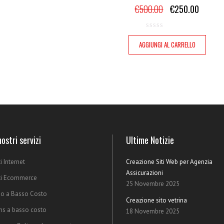
€
500.00
€
250.00
AGGIUNGI AL CARRELLO
nostri servizi
Ultime Notizie
ti Internet
Creazione Siti Web per Agenzia
Assicurazioni
ti Ecommerce
25 Novembre 2025
o a Basso Costo
Creazione sito vetrina
s a basso costo
18 Novembre 2025