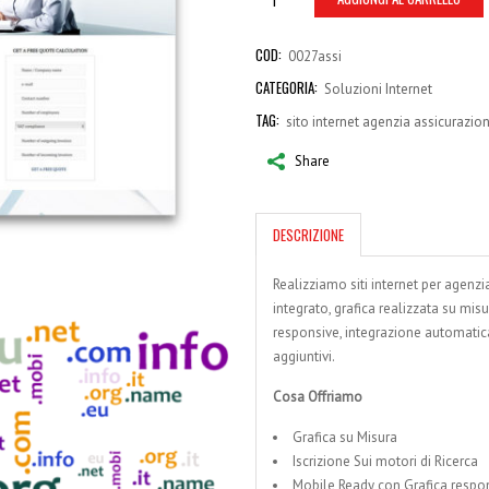
COD:
0027assi
CATEGORIA:
Soluzioni Internet
TAG:
sito internet agenzia assicurazio
Share
DESCRIZIONE
Realizziamo siti internet per agenz
integrato, grafica realizzata su mis
responsive, integrazione automatica c
aggiuntivi.
Cosa Offriamo
Grafica su Misura
Iscrizione Sui motori di Ricerca
Mobile Ready con Grafica respo