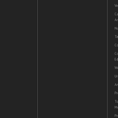
Ve
C
Ar
Na
Te
Co
Co
Ed
We
U
A
Pr
To
Mo
Pr