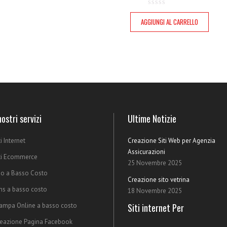
AGGIUNGI AL CARRELLO
nostri servizi
Ultime Notizie
ti Internet
Creazione Siti Web per Agenzia
Assicurazioni
ti Ecommerce
25 Novembre 2025
o a Basso Costo
Creazione sito vetrina
s a basso costo
18 Novembre 2025
ampa Online a basso costo
Siti internet Per
eazione Pagina Facebook