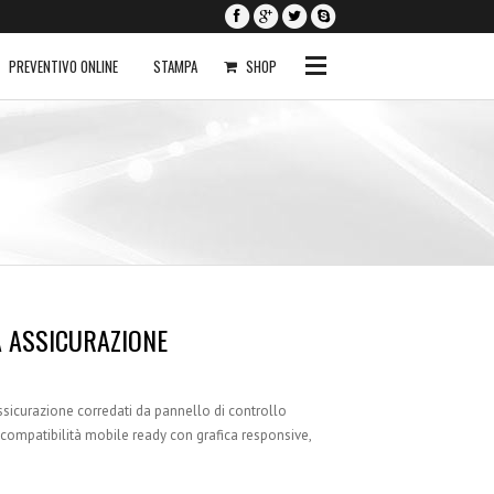
PREVENTIVO ONLINE
STAMPA
SHOP
0
I NOSTRI
SERVIZI
Siti Internet
Siti Ecommerce
Seo a Basso Costo
A ASSICURAZIONE
Servizi Aggiuntivi
Richiedi Anteprima
assicurazione corredati da pannello di controllo
, compatibilità mobile ready con grafica responsive,