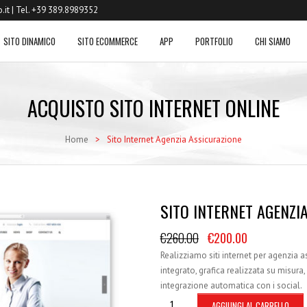
.it
| Tel. +39 389.8989352
SITO DINAMICO
SITO ECOMMERCE
APP
PORTFOLIO
CHI SIAMO
ACQUISTO SITO INTERNET ONLINE
Home
>
Sito Internet Agenzia Assicurazione
SITO INTERNET AGENZI
€
260.00
€
200.00
Realizziamo siti internet per agenzia 
integrato, grafica realizzata su misura
integrazione automatica con i social.
AGGIUNGI AL CARRELLO