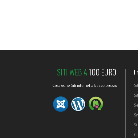
SITI WEB A
100 EURO
I 
Creazione Siti internet a basso prezzo
Si
Si
Se
Sm
St
Cr