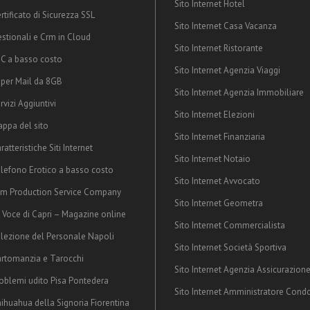
Sito Internet Hotel
rtificato di Sicurezza SSL
Sito Internet Casa Vacanza
stionali e Crm in Cloud
Sito Internet Ristorante
C a basso costo
Sito Internet Agenzia Viaggi
per Mail da 8GB
Sito Internet Agenzia Immobiliare
rvizi Aggiuntivi
Sito Internet Elezioni
ppa del sito
Sito Internet Finanziaria
ratteristiche Siti Internet
Sito Internet Notaio
lefono Erotico a basso costo
Sito Internet Avvocato
lm Production Service Company
Sito Internet Geometra
 Voce di Capri – Magazine online
Sito Internet Commercialista
lezione del Personale Napoli
Sito Internet Società Sportiva
rtomanzia e Tarocchi
Sito Internet Agenzia Assicurazion
oblemi udito Pisa Pontedera
Sito Internet Amministratore Cond
ihuahua della Signoria Fiorentina