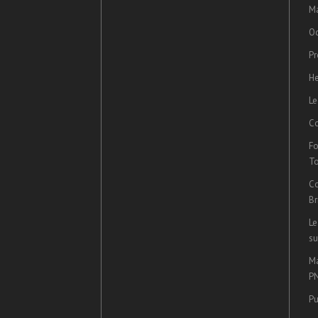
Ma
Oc
Pr
He
Le
Co
Fo
T
Co
Br
Le
su
Ma
P
Pu