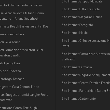
Sito Internet Gruppo Musicale
ndita Abbigliamento Sicurezza
Sito Internet Ditta Traslochi
ase Vacanza Roma Milano Como
Sito Internet Magazine Online
gentario – Airbnb Superhost
Sito Internet Fotografo
maste Beach Bar Restaurant in Kos
Sito Internet Medici
rmoidraulica Pisa
Sito Internet Onlus Associazione 
rsi Reiki Torino
Profit
rsi Formazione Mediatori Felini
Sito Internet Carrozziere Autofficin
ucatori Cinofili
Elettrauto
b Agency Pisa
Sito Internet Farmacia
rologo Toscana
Sito Internet Negozio Abbigliamen
ndrologo Toscana
Sito Internet Centro Estetico Esteti
ogettare Casa Canton Ticino
Sito Internet Parrucchiere Barber S
urs Enogastronomici Langhe Roero
Sito Internet Cartomante
nferrato
oduzione Conto Terzi Sughi