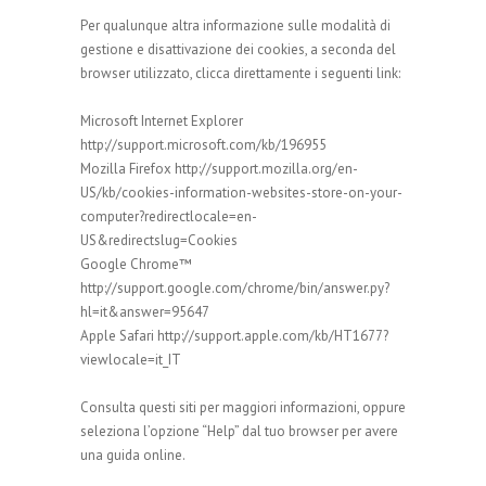
Per qualunque altra informazione sulle modalità di
gestione e disattivazione dei cookies, a seconda del
browser utilizzato, clicca direttamente i seguenti link:
Microsoft Internet Explorer
http://support.microsoft.com/kb/196955
Mozilla Firefox http://support.mozilla.org/en-
US/kb/cookies-information-websites-store-on-your-
computer?redirectlocale=en-
US&redirectslug=Cookies
Google Chrome™
http://support.google.com/chrome/bin/answer.py?
hl=it&answer=95647
Apple Safari http://support.apple.com/kb/HT1677?
viewlocale=it_IT
Consulta questi siti per maggiori informazioni, oppure
seleziona l’opzione “Help” dal tuo browser per avere
una guida online.