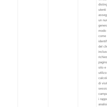
distin
utenti
asseg
un nu
genera
modo 
come
identi
del cl
inclus
richie
pagina
sito e
utiliz
calcol
di visi
sessio
campa
i rappo
analisi