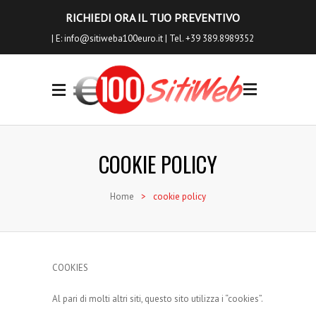
RICHIEDI ORA IL TUO PREVENTIVO
| E:
info@sitiweba100euro.it
| Tel. +39 389.8989352
0
I NOSTRI
SERVIZI
COOKIE POLICY
Siti Internet
Home
>
cookie policy
Siti Ecommerce
Seo a Basso Costo
Servizi Aggiuntivi
COOKIES
Richiedi Anteprima
Al pari di molti altri siti, questo sito utilizza i “cookies”.