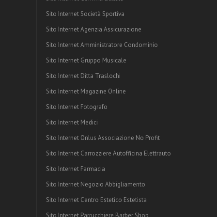
Sito Internet Società Sportiva
Sito Internet Agenzia Assicurazione
Sito Internet Amministratore Condominio
Sito Internet Gruppo Musicale
Sito Internet Ditta Traslochi
Sito Internet Magazine Online
Sito Internet Fotografo
Sito Internet Medici
Sito Internet Onlus Associazione No Profit
Sito Internet Carrozziere Autofficina Elettrauto
Sito Internet Farmacia
Sito Internet Negozio Abbigliamento
Sito Internet Centro Estetico Estetista
Sito Internet Parrucchiere Barber Shop