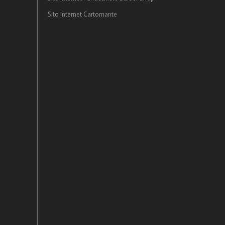
Sito Internet Cartomante