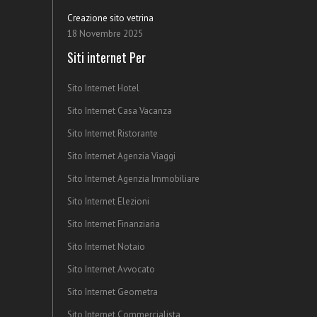
Creazione sito vetrina
18 Novembre 2025
Siti internet Per
Sito Internet Hotel
Sito Internet Casa Vacanza
Sito Internet Ristorante
Sito Internet Agenzia Viaggi
Sito Internet Agenzia Immobiliare
Sito Internet Elezioni
Sito Internet Finanziaria
Sito Internet Notaio
Sito Internet Avvocato
Sito Internet Geometra
Sito Internet Commercialista