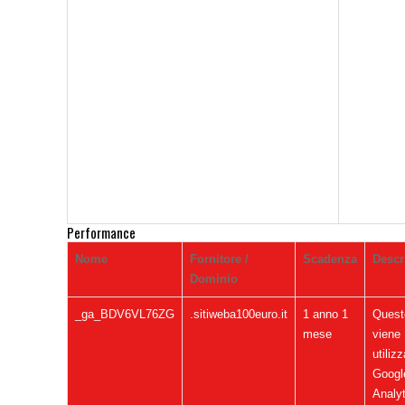
Performance
Nome
Fornitore /
Scadenza
Descr
Dominio
_ga_BDV6VL76ZG
.sitiweba100euro.it
1 anno 1
Quest
mese
viene
utiliz
Googl
Analyt