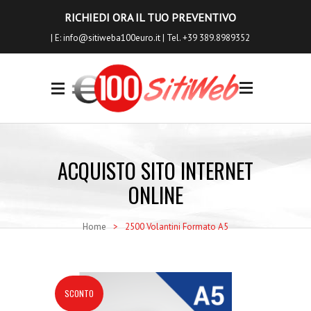
RICHIEDI ORA IL TUO PREVENTIVO
| E:
info@sitiweba100euro.it
| Tel. +39 389.8989352
0
I NOSTRI
SERVIZI
ACQUISTO SITO INTERNET
Siti Internet
ONLINE
Siti Ecommerce
Home
>
2500 Volantini Formato A5
Seo a Basso Costo
Servizi Aggiuntivi
Richiedi Anteprima
SCONTO