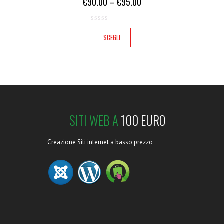
€
90.00
–
€
95.00
SCEGLI
SITI WEB A
100 EURO
Creazione Siti internet a basso prezzo