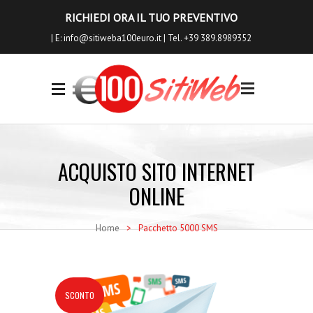
RICHIEDI ORA IL TUO PREVENTIVO
| E:
info@sitiweba100euro.it
| Tel. +39 389.8989352
0
I NOSTRI
SERVIZI
ACQUISTO SITO INTERNET
Siti Internet
ONLINE
Siti Ecommerce
Home
>
Pacchetto 5000 SMS
Seo a Basso Costo
Servizi Aggiuntivi
Richiedi Anteprima
SCONTO