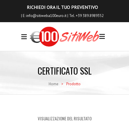
RICHIEDI ORA IL TUO PREVENTIVO
| E:
info@sitiweba100euro.it
| Tel. +39 389.8989352
0
I NOSTRI
SERVIZI
CERTIFICATO SSL
Siti Internet
Siti Ecommerce
Home
>
Prodotto
Seo a Basso Costo
Servizi Aggiuntivi
VISUALIZZAZIONE DEL RISULTATO
Richiedi Anteprima