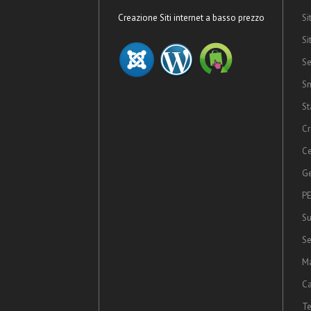
Creazione Siti internet a basso prezzo
Si
Si
Se
Sm
St
Cr
Ce
Ge
PE
Su
Se
Ma
Ca
Te