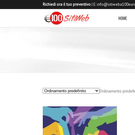
Richiedi ora il tuo preventivo
| E:
info@sitiweba100euro
HOME
Ordinamento predefi