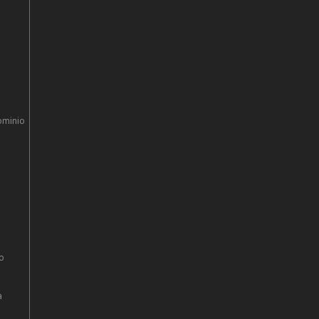
e
ominio
No
a