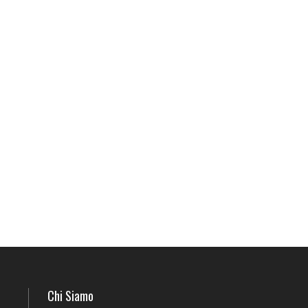
Chi Siamo