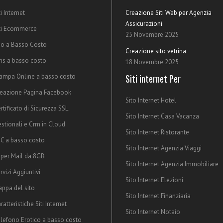
ti Internet
Creazione Siti Web per Agenzia
Assicurazioni
ti Ecommerce
25 Novembre 2025
o a Basso Costo
Creazione sito vetrina
s a basso costo
18 Novembre 2025
ampa Online a basso costo
Siti internet Per
eazione Pagina Facebook
Sito Internet Hotel
rtificato di Sicurezza SSL
Sito Internet Casa Vacanza
stionali e Crm in Cloud
Sito Internet Ristorante
C a basso costo
Sito Internet Agenzia Viaggi
per Mail da 8GB
Sito Internet Agenzia Immobiliare
rvizi Aggiuntivi
Sito Internet Elezioni
ppa del sito
Sito Internet Finanziaria
ratteristiche Siti Internet
Sito Internet Notaio
lefono Erotico a basso costo