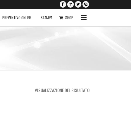
PREVENTIVO ONLINE
STAMPA
SHOP
0
I NOSTRI
SERVIZI
Siti Internet
Siti Ecommerce
Seo a Basso Costo
VISUALIZZAZIONE DEL RISULTATO
Servizi Aggiuntivi
Richiedi Anteprima