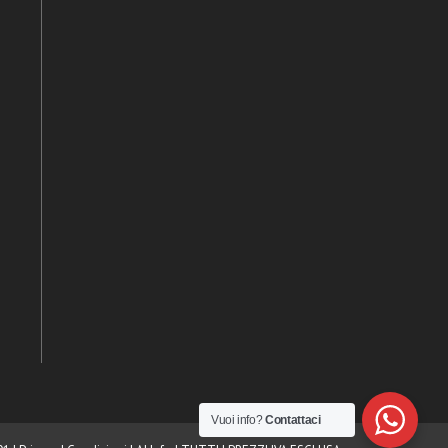
Vuoi info?
Contattaci