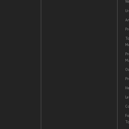
We
U
A
Pr
To
Mo
Pr
Ma
Oc
Pr
He
Le
Co
Fo
T