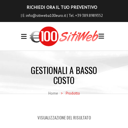
RICHIEDI ORA IL TUO PREVENTIVO
| E:
info@sitiweba100euro.it
| Tel. +39 389.8989352
0
I NOSTRI
SERVIZI
GESTIONALI A BASSO
Siti Internet
COSTO
Siti Ecommerce
Home
>
Prodotto
Seo a Basso Costo
Servizi Aggiuntivi
VISUALIZZAZIONE DEL RISULTATO
Richiedi Anteprima