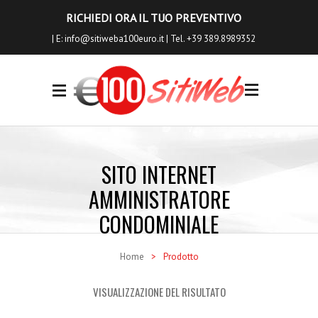
RICHIEDI ORA IL TUO PREVENTIVO
| E:
info@sitiweba100euro.it
| Tel. +39 389.8989352
0
I NOSTRI
SERVIZI
SITO INTERNET
Siti Internet
AMMINISTRATORE
Siti Ecommerce
CONDOMINIALE
Seo a Basso Costo
Home
>
Prodotto
Servizi Aggiuntivi
VISUALIZZAZIONE DEL RISULTATO
Richiedi Anteprima