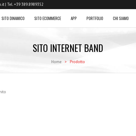
.it
| Tel. +39 389.8989352
SITO DINAMICO
SITO ECOMMERCE
APP
PORTFOLIO
CHI SIAMO
SITO INTERNET BAND
Home
>
Prodotto
nito