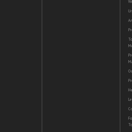
We
U
A
Pr
To
Mo
Pr
Ma
Oc
Pr
He
Le
Co
Fo
T