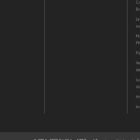
Co
Br
Le
su
Ma
P
Pu
Ve
de
lu
st
Am
to