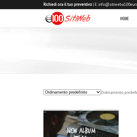
Richiedi ora il tuo preventivo
| E:
info@sitiweba100euro
HOME
Ordinamento predefi