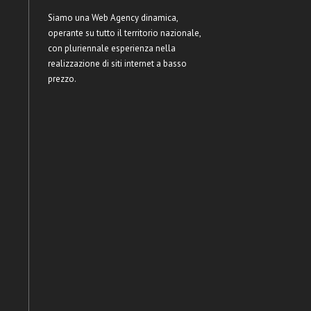
Siamo una Web Agency dinamica,
operante su tutto il territorio nazionale,
con pluriennale esperienza nella
realizzazione di siti internet a basso
prezzo.