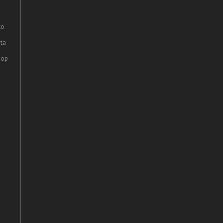
to
sta
hop