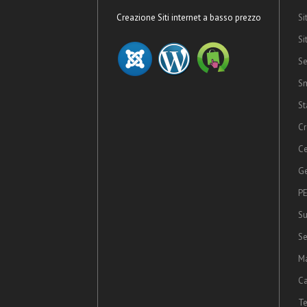
Creazione Siti internet a basso prezzo
Si
Si
Se
Sm
St
Cr
Ce
Ge
PE
Su
Se
Ma
Ca
Te