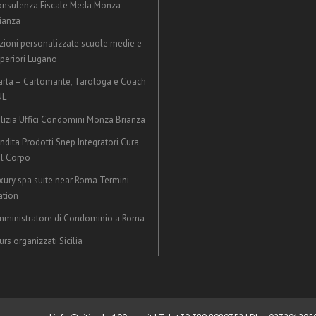
nsulenza Fiscale Meda Monza
ianza
zioni personalizzate scuole medie e
periori Lugano
rta – Cartomante, Tarologa e Coach
NL
lizia Uffici Condomini Monza Brianza
ndita Prodotti Snep Integratori Cura
l Corpo
xury spa suite near Roma Termini
ation
ministratore di Condominio a Roma
urs organizzati Sicilia