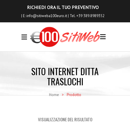
RICHIEDI ORA IL TUO PREVENTIVO
| E:
info@sitiweba100euro.it
| Tel. +39 389.8989352
0
I NOSTRI
SERVIZI
SITO INTERNET DITTA
Siti Internet
TRASLOCHI
Siti Ecommerce
Home
>
Prodotto
Seo a Basso Costo
Servizi Aggiuntivi
VISUALIZZAZIONE DEL RISULTATO
Richiedi Anteprima