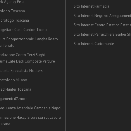
b Agency Pisa
Sito Internet Farmacia
rologo Toscana
Sito Internet Negozio Abbigliamen
ndrologo Toscana
Sito Internet Centro Estetico Esteti
ogettare Casa Canton Ticino
Sito Internet Parrucchiere Barber S
urs Enogastronomici Langhe Roero
Sito Internet Cartomante
nferrato
oduzione Conto Terzi Sughi
rmellate Dadi Composte Verdure
ulista Specialista Floaters
octologo Milano
ad Hunter Toscana
gamenti d’Amore
nsulenza Aziendale Campania Napoli
rmazione Haccp Sicurezza sul Lavoro
oscana