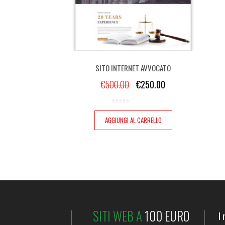
SITO INTERNET AVVOCATO
€
500.00
€
250.00
AGGIUNGI AL CARRELLO
SITI WEB A
100 EURO
I 