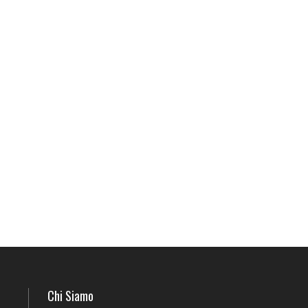
Chi Siamo