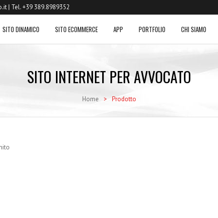
.it
| Tel. +39 389.8989352
SITO DINAMICO
SITO ECOMMERCE
APP
PORTFOLIO
CHI SIAMO
SITO INTERNET PER AVVOCATO
Home
>
Prodotto
nito