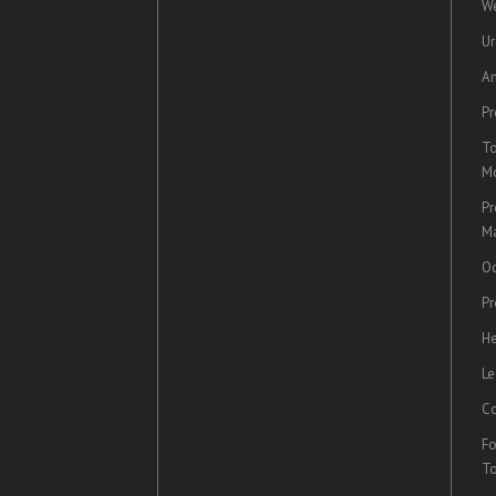
We
U
A
Pr
To
Mo
Pr
Ma
Oc
Pr
He
Le
Co
Fo
T