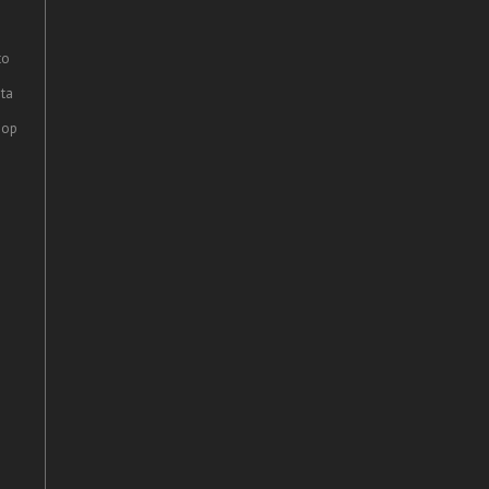
to
sta
hop