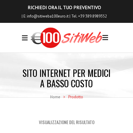
RICHIEDI ORA IL TUO PREVENTIVO
| E:
info@sitiweba100euro.it
| Tel. +39 389.8989352
0
I NOSTRI
SERVIZI
SITO INTERNET PER MEDICI
Siti Internet
A BASSO COSTO
Siti Ecommerce
Home
>
Prodotto
Seo a Basso Costo
Servizi Aggiuntivi
VISUALIZZAZIONE DEL RISULTATO
Richiedi Anteprima