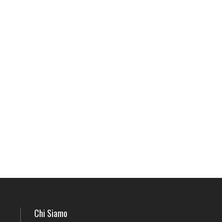
Chi Siamo