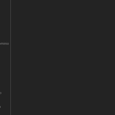
e
ominio
No
a