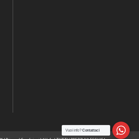
Vuoi info?
Contattaci