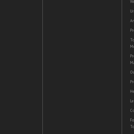
We
U
A
Pr
To
Mo
Pr
Ma
Oc
Pr
He
Le
Co
Fo
T