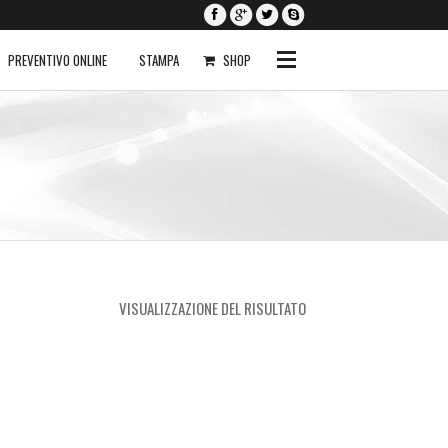
PREVENTIVO ONLINE
STAMPA
SHOP
0
I NOSTRI
SERVIZI
Siti Internet
Siti Ecommerce
Seo a Basso Costo
VISUALIZZAZIONE DEL RISULTATO
Servizi Aggiuntivi
Richiedi Anteprima