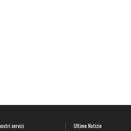
nostri servizi
Ultime Notizie