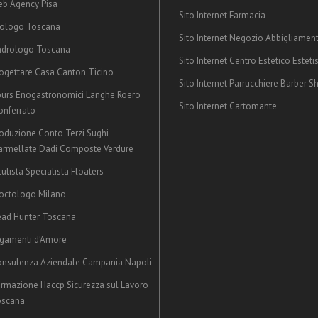
b Agency Pisa
Sito Internet Farmacia
rologo Toscana
Sito Internet Negozio Abbigliamen
ndrologo Toscana
Sito Internet Centro Estetico Esteti
ogettare Casa Canton Ticino
Sito Internet Parrucchiere Barber S
urs Enogastronomici Langhe Roero
Sito Internet Cartomante
nferrato
oduzione Conto Terzi Sughi
rmellate Dadi Composte Verdure
ulista Specialista Floaters
octologo Milano
ad Hunter Toscana
gamenti d’Amore
nsulenza Aziendale Campania Napoli
rmazione Haccp Sicurezza sul Lavoro
oscana