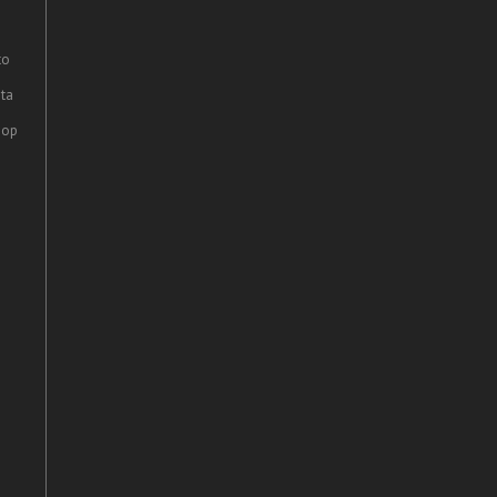
to
sta
hop