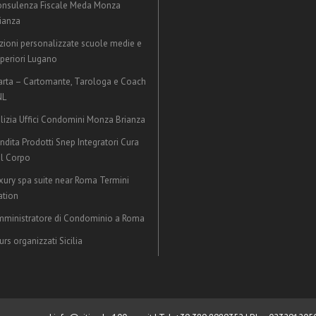
nsulenza Fiscale Meda Monza
ianza
zioni personalizzate scuole medie e
periori Lugano
rta – Cartomante, Tarologa e Coach
NL
lizia Uffici Condomini Monza Brianza
ndita Prodotti Snep Integratori Cura
l Corpo
xury spa suite near Roma Termini
ation
ministratore di Condominio a Roma
urs organizzati Sicilia