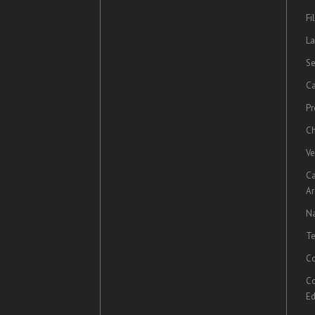
Fi
La
Se
Ca
Pr
Ch
Ve
C
Ar
Na
Te
Co
Co
Ed