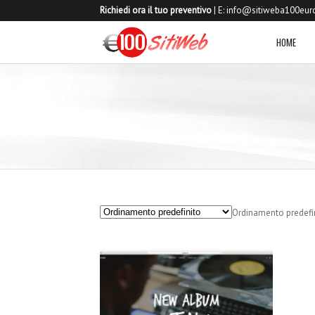
Richiedi ora il tuo preventivo
| E:
info@sitiweba100euro
HOME
Ordinamento predefi