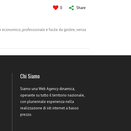
0
Share
 economico, professionale e facile da gestire, senza
Chi Siamo
Siamo una Web Agency dinamica,
operante su tutto il territorio nazionale,
con pluriennale esperienza nella
realizzazione di siti internet a basso
prezzo.