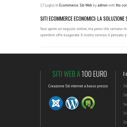
17
Luglio
In
Ecommerce
,
Siti Web
by
admin
with
No co
SITI ECOMMERCE ECONOMICI: LA SOLUZIONE 
Vuoi aprire un negozio online, ma pensi che servano m
spendere cifre esagerate. Il nostro servizio è pensato 
SITI WEB A
100 EURO
I 
Creazione Siti internet a basso prezzo
Si
Si
Se
Sm
St