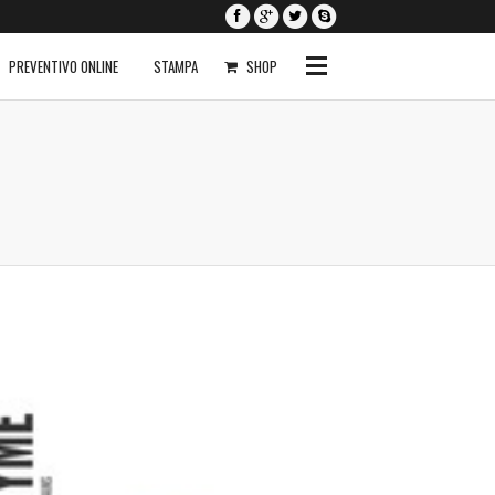
PREVENTIVO ONLINE
STAMPA
SHOP
0
I NOSTRI
SERVIZI
Siti Internet
Siti Ecommerce
Seo a Basso Costo
Servizi Aggiuntivi
Richiedi Anteprima