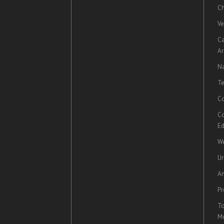
Ch
Ve
C
Ar
Na
Te
Co
Co
Ed
We
U
A
Pr
To
Mo