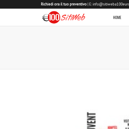
Richiedi ora il tuo preventivo
| E:
info@sitiweba100euro
HOME