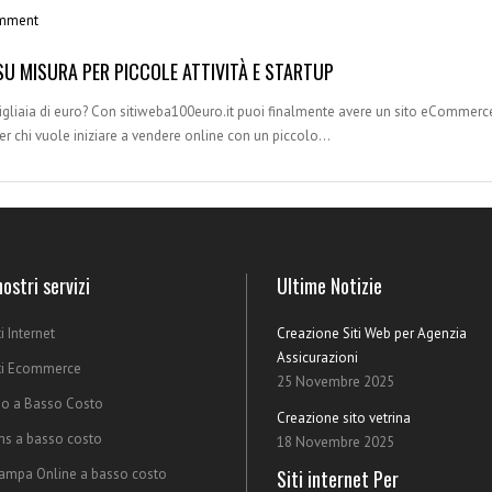
mment
SU MISURA PER PICCOLE ATTIVITÀ E STARTUP
igliaia di euro? Con sitiweba100euro.it puoi finalmente avere un sito eCommerce
per chi vuole iniziare a vendere online con un piccolo…
nostri servizi
Ultime Notizie
ti Internet
Creazione Siti Web per Agenzia
Assicurazioni
ti Ecommerce
25 Novembre 2025
o a Basso Costo
Creazione sito vetrina
s a basso costo
18 Novembre 2025
ampa Online a basso costo
Siti internet Per