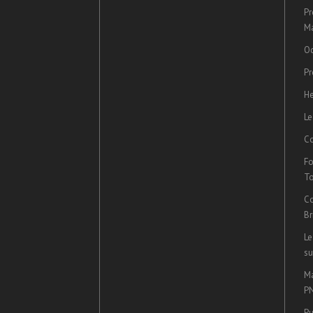
Pr
Ma
Oc
Pr
He
Le
Co
Fo
T
Co
Br
Le
su
Ma
P
Pu