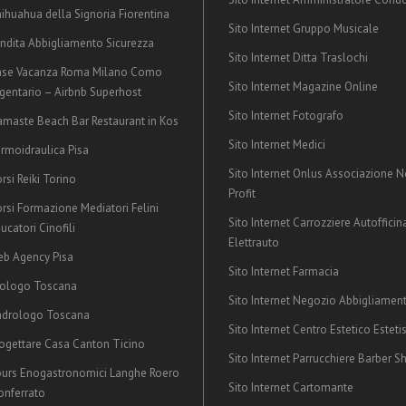
ihuahua della Signoria Fiorentina
Sito Internet Gruppo Musicale
ndita Abbigliamento Sicurezza
Sito Internet Ditta Traslochi
ase Vacanza Roma Milano Como
Sito Internet Magazine Online
gentario – Airbnb Superhost
Sito Internet Fotografo
maste Beach Bar Restaurant in Kos
Sito Internet Medici
rmoidraulica Pisa
Sito Internet Onlus Associazione 
rsi Reiki Torino
Profit
rsi Formazione Mediatori Felini
Sito Internet Carrozziere Autofficin
ucatori Cinofili
Elettrauto
b Agency Pisa
Sito Internet Farmacia
rologo Toscana
Sito Internet Negozio Abbigliamen
ndrologo Toscana
Sito Internet Centro Estetico Esteti
ogettare Casa Canton Ticino
Sito Internet Parrucchiere Barber S
urs Enogastronomici Langhe Roero
Sito Internet Cartomante
nferrato