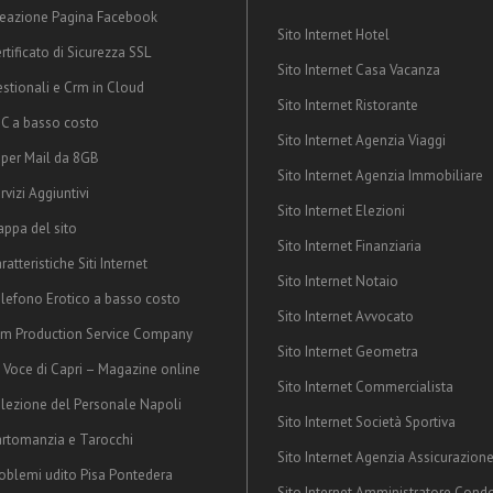
eazione Pagina Facebook
Sito Internet Hotel
rtificato di Sicurezza SSL
Sito Internet Casa Vacanza
stionali e Crm in Cloud
Sito Internet Ristorante
C a basso costo
Sito Internet Agenzia Viaggi
per Mail da 8GB
Sito Internet Agenzia Immobiliare
rvizi Aggiuntivi
Sito Internet Elezioni
ppa del sito
Sito Internet Finanziaria
ratteristiche Siti Internet
Sito Internet Notaio
lefono Erotico a basso costo
Sito Internet Avvocato
lm Production Service Company
Sito Internet Geometra
 Voce di Capri – Magazine online
Sito Internet Commercialista
lezione del Personale Napoli
Sito Internet Società Sportiva
rtomanzia e Tarocchi
Sito Internet Agenzia Assicurazion
oblemi udito Pisa Pontedera
Sito Internet Amministratore Cond