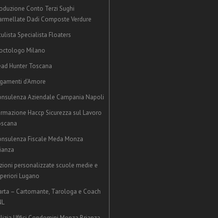
oduzione Conto Terzi Sughi
rmellate Dadi Composte Verdure
ulista Specialista Floaters
octologo Milano
ad Hunter Toscana
gamenti d’Amore
nsulenza Aziendale Campania Napoli
rmazione Haccp Sicurezza sul Lavoro
oscana
nsulenza Fiscale Meda Monza
ianza
zioni personalizzate scuole medie e
periori Lugano
rta – Cartomante, Tarologa e Coach
NL
lizia Uffici Condomini Monza Brianza